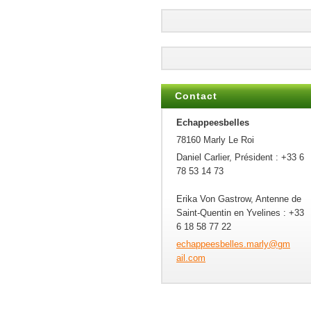
Contact
Echappeesbelles
78160 Marly Le Roi
Daniel Carlier, Président : +33 6
78 53 14 73
Erika Von Gastrow, Antenne de
Saint-Quentin en Yvelines : +33
6 18 58 77 22
echappee
sbelles.
marly@gm
ail.com