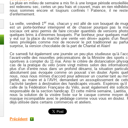
La pluie en milieu de semaine a mis fin à une longue période ensoleill
est redevenu sec, certes un peu frais et couvert, mais en rien rédhibito
nous sommes encore et toujours confinés ! Patience, il ne reste
d’enfermement.
er
La veille, vendredi 1
mai, chacun y est allé de son bouquet de mugue
est un porte-bonheur intemporel et de chasser pourquoi pas la ma
sociaux ont ainsi permis de faire circuler quantités de versions photo
quelques brins à d’énormes bouquets. Par bonheur, pour quelques marl
y eut sur la place du marché une vente «en drive» auprès d’un fleuris
rares privilégiés comme moi de recevoir le pot traditionnel au parfum
surprise, la version chocolatée de la part de Chantal et Alain!
Ce samedi fut également une journée un peu plus studieuse qu’à l’ac
l’avant-veille des nouvelles préconisations de la Ministre des sports c
sportives à compter du 11 mai. Ainsi le critère de distanciation physi
cas de la pratique du vélo (voire vingt mètres selon des information
plus d’un d’entre nous dans un profond désarroi, la situation particuli
absolument pas évoquée comme on pouvait s’en douter. Après quelq
nous, nous nous mîmes d’accord pour adresser un courrier tant au mini
préfet, au maire et à l’AVH, demandant un assouplissement de cette 
l’activité tandem à destination des handicapés visuels. Espérons qu’il 
celle de la Fédération Française du Vélo, avait également été sollici
responsable de la section handicap. Et cette même semaine, Laetitia, 
nous la solution de la visière fixée sur le casque comme moyen d
masque incompatible avec le pédalage comme vous vous en doutez. Res
déjà utilisée dans certains commerces et ateliers.
Précédent