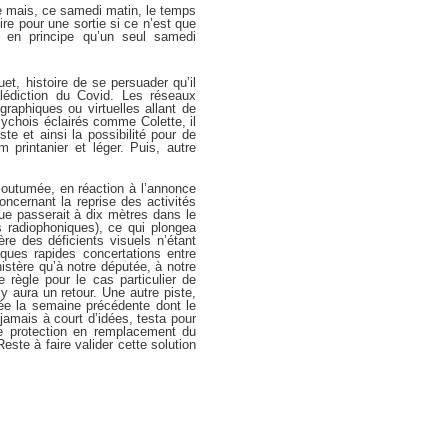
ée mais, ce samedi matin, le temps
ire pour une sortie si ce n’est que
 en principe qu’un seul samedi
t, histoire de se persuader qu’il
lédiction du Covid. Les réseaux
graphiques ou virtuelles allant de
ychois éclairés comme Colette, il
te et ainsi la possibilité pour de
 printanier et léger. Puis, autre
coutumée, en réaction à l’annonce
oncernant la reprise des activités
que passerait à dix mètres dans le
s radiophoniques), ce qui plongea
ère des déficients visuels n’étant
ues rapides concertations entre
stère qu’à notre députée, à notre
règle pour le cas particulier de
y aura un retour. Une autre piste,
tée la semaine précédente dont le
jamais à court d’idées, testa pour
e protection en remplacement du
te à faire valider cette solution