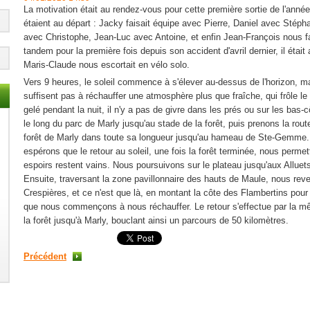
La motivation était au rendez-vous pour cette première sortie de l'an
étaient au départ : Jacky
faisait équipe avec Pierre,
Daniel avec Stépha
avec Christophe, Jean-Luc avec Antoine, et enfin Jean-François nous fai
tandem pour la première fois depuis son accident d'avril dernier, il éta
Maris-Claude nous escortait en vélo solo.
Vers 9 heures, le soleil commence à s'élever au-dessus de l'horizon, m
suffisent pas à réchauffer une atmosphère plus que fraîche, qui frôle le 
gelé pendant la nuit, il n'y a pas de givre dans les prés ou sur les bas
le long du parc de Marly jusqu'au stade de la forêt, puis prenons la rout
forêt de Marly dans toute sa longueur jusqu'au hameau de Ste-Gemme. Il
espérons que le retour au soleil, une fois la forêt terminée, nous perme
espoirs restent vains. Nous poursuivons sur le plateau jusqu'aux Alluet
Ensuite, traversant la zone pavillonnaire des hauts de Maule, nous reve
Crespières, et ce n'est que là, en montant la côte des Flambertins pour 
que nous commençons à nous réchauffer. Le retour s'effectue par la mêm
la forêt jusqu'à Marly, bouclant ainsi un parcours de 50 kilomètres.
Précédent