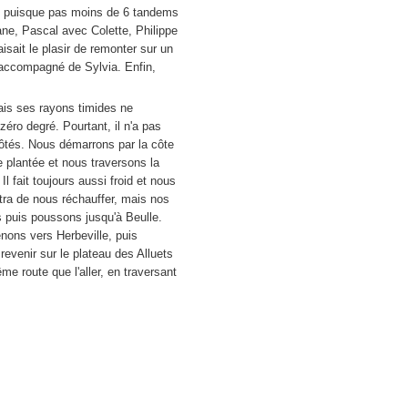
née puisque pas moins de 6 tandems
ne, Pascal avec Colette, Philippe
sait le plasir de remonter sur un
it accompagné de Sylvia. Enfin,
ais ses rayons timides ne
zéro degré. Pourtant, il n'a pas
-côtés. Nous démarrons par la côte
e plantée et nous traversons la
 fait toujours aussi froid et nous
ttra de nous réchauffer, mais nos
s puis poussons jusqu'à Beulle.
nons vers Herbeville, puis
revenir sur le plateau des Alluets
e route que l'aller, en traversant