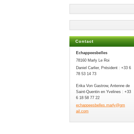
Contact
Echappeesbelles
78160 Marly Le Roi
Daniel Carlier, Président : +33 6
78 53 14 73
Erika Von Gastrow, Antenne de
Saint-Quentin en Yvelines : +33
6 18 58 77 22
echappee
sbelles.
marly@gm
ail.com